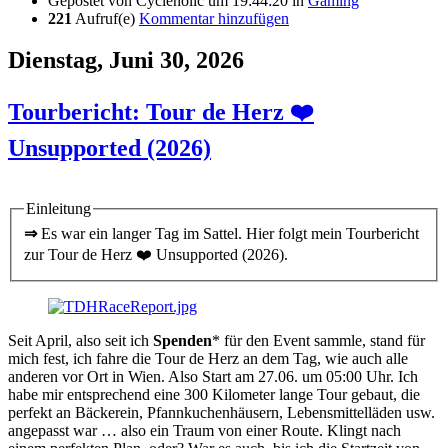
Gepostet von
Cycleholic
um 19:44:20
in
Gaming
221
Aufruf(e)
Kommentar hinzufügen
Dienstag, Juni 30, 2026
Tourbericht: Tour de Herz ❤️
Unsupported (2026)
Einleitung
⇒
Es war ein langer Tag im Sattel. Hier folgt mein Tourbericht
zur Tour de Herz ❤️ Unsupported (2026).
Seit April, also seit ich
Spenden
* für den Event sammle, stand für
mich fest, ich fahre die Tour de Herz an dem Tag, wie auch alle
anderen vor Ort in Wien. Also Start am 27.06. um 05:00 Uhr. Ich
habe mir entsprechend eine 300 Kilometer lange Tour gebaut, die
perfekt an Bäckerein, Pfannkuchenhäusern, Lebensmittelläden usw.
angepasst war … also ein Traum von einer Route. Klingt nach