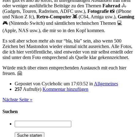
Hier gibt es also ab sofort, in unregelmäßigen Abständen mal mehr
oder weniger ausführliche Beiträge zu den Themen
Fahrrad
🚴
(Gadgets, Touren, Radreisen, ADFC usw.),
Fotografie
📸 (iPhone
und Nikon Z fc),
Retro-Computer
👾 (C64, Amiga usw.),
Gaming
🎮 (Nintendo Switch) und sämtlichen technischen Themen 💻
(Apple, NAS usw.), die mir so in den Kopf kommen.
Es soll aber schon mehr als nur “bla, bla” sein, also wenn 500
Zeichen bei Mastondon wieder einmal nicht ausreichen. Alle Fotos,
die ich hier veröffentliche, sind entweder von mir selbst erstellt oder
sind unter dem Foto entsprechend als Quelle klar gekennzeichnet.
Würde mich über einen entsprechenden Austausch mit euch hier
freuen. 🤗
Gepostet von
Cycleholic
um 17:03:52
in
Allgemeines
257
Aufruf(e)
Kommentar hinzufügen
Nächste Seite »
Suchen