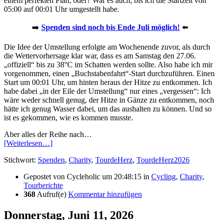
einem perfekten Plan, oder? War es auch, bis ich die Startzeit von
05:00 auf 00:01 Uhr umgestellt habe.
➡️
Spenden sind noch bis Ende Juli möglich!
⬅️
Die Idee der Umstellung erfolgte am Wochenende zuvor, als durch
die Wettervorhersage klar war, dass es am Samstag den 27.06.
„offiziell“ bis zu 38°C im Schatten werden sollte. Also habe ich mir
vorgenommen, einen „Buchstabenfahrt“-Start durchzuführen. Einen
Start um 00:01 Uhr, um hinten heraus der Hitze zu entkommen. Ich
habe dabei „in der Eile der Umstellung“ nur eines „vergessen“: Ich
wäre weder schnell genug, der Hitze in Gänze zu entkommen, noch
hätte ich genug Wasser dabei, um das aushalten zu können. Und so
ist es gekommen, wie es kommen musste.
Aber alles der Reihe nach…
[Weiterlesen…]
Stichwort:
Spenden
,
Charity
,
TourdeHerz
,
TourdeHerz2026
Gepostet von
Cycleholic
um 20:48:15
in
Cycling
,
Charity
,
Tourberichte
368
Aufruf(e)
Kommentar hinzufügen
Donnerstag, Juni 11, 2026