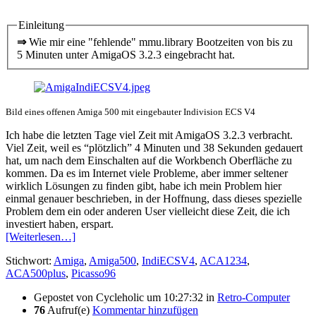
Einleitung
⇒
Wie mir eine "fehlende" mmu.library Bootzeiten von bis zu
5 Minuten unter AmigaOS 3.2.3 eingebracht hat.
Bild eines offenen Amiga 500 mit eingebauter Indivision ECS V4
Ich habe die letzten Tage viel Zeit mit AmigaOS 3.2.3 verbracht.
Viel Zeit, weil es “plötzlich” 4 Minuten und 38 Sekunden gedauert
hat, um nach dem Einschalten auf die Workbench Oberfläche zu
kommen. Da es im Internet viele Probleme, aber immer seltener
wirklich Lösungen zu finden gibt, habe ich mein Problem hier
einmal genauer beschrieben, in der Hoffnung, dass dieses spezielle
Problem dem ein oder anderen User vielleicht diese Zeit, die ich
investiert haben, erspart.
[Weiterlesen…]
Stichwort:
Amiga
,
Amiga500
,
IndiECSV4
,
ACA1234
,
ACA500plus
,
Picasso96
Gepostet von
Cycleholic
um 10:27:32
in
Retro-Computer
76
Aufruf(e)
Kommentar hinzufügen