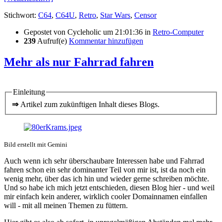
Stichwort:
C64
,
C64U
,
Retro
,
Star Wars
,
Censor
Gepostet von
Cycleholic
um 21:01:36
in
Retro-Computer
239
Aufruf(e)
Kommentar hinzufügen
Mehr als nur Fahrrad fahren
Einleitung
⇒
Artikel zum zukünftigen Inhalt dieses Blogs.
Bild erstellt mit Gemini
Auch wenn ich sehr überschaubare Interessen habe und Fahrrad
fahren schon ein sehr dominanter Teil von mir ist, ist da noch ein
wenig mehr, über das ich hin und wieder gerne schreiben möchte.
Und so habe ich mich jetzt entschieden, diesen Blog hier - und weil
mir einfach kein anderer, wirklich cooler Domainnamen einfallen
will - mit all meinen Themen zu füttern.