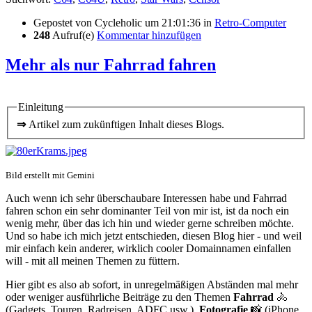
Gepostet von
Cycleholic
um 21:01:36
in
Retro-Computer
248
Aufruf(e)
Kommentar hinzufügen
Mehr als nur Fahrrad fahren
Einleitung
⇒
Artikel zum zukünftigen Inhalt dieses Blogs.
Bild erstellt mit Gemini
Auch wenn ich sehr überschaubare Interessen habe und Fahrrad
fahren schon ein sehr dominanter Teil von mir ist, ist da noch ein
wenig mehr, über das ich hin und wieder gerne schreiben möchte.
Und so habe ich mich jetzt entschieden, diesen Blog hier - und weil
mir einfach kein anderer, wirklich cooler Domainnamen einfallen
will - mit all meinen Themen zu füttern.
Hier gibt es also ab sofort, in unregelmäßigen Abständen mal mehr
oder weniger ausführliche Beiträge zu den Themen
Fahrrad
🚴
(Gadgets, Touren, Radreisen, ADFC usw.),
Fotografie
📸 (iPhone