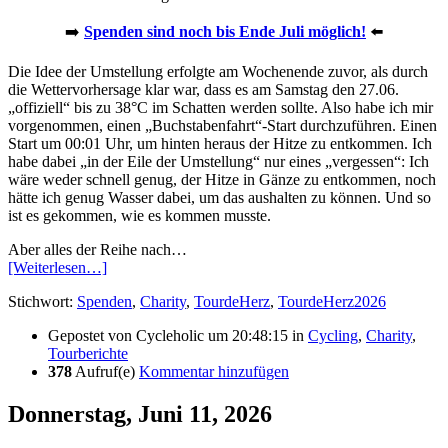
➡️
Spenden sind noch bis Ende Juli möglich!
⬅️
Die Idee der Umstellung erfolgte am Wochenende zuvor, als durch
die Wettervorhersage klar war, dass es am Samstag den 27.06.
„offiziell“ bis zu 38°C im Schatten werden sollte. Also habe ich mir
vorgenommen, einen „Buchstabenfahrt“-Start durchzuführen. Einen
Start um 00:01 Uhr, um hinten heraus der Hitze zu entkommen. Ich
habe dabei „in der Eile der Umstellung“ nur eines „vergessen“: Ich
wäre weder schnell genug, der Hitze in Gänze zu entkommen, noch
hätte ich genug Wasser dabei, um das aushalten zu können. Und so
ist es gekommen, wie es kommen musste.
Aber alles der Reihe nach…
[Weiterlesen…]
Stichwort:
Spenden
,
Charity
,
TourdeHerz
,
TourdeHerz2026
Gepostet von
Cycleholic
um 20:48:15
in
Cycling
,
Charity
,
Tourberichte
378
Aufruf(e)
Kommentar hinzufügen
Donnerstag, Juni 11, 2026