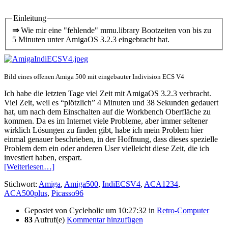
Einleitung
⇒
Wie mir eine "fehlende" mmu.library Bootzeiten von bis zu
5 Minuten unter AmigaOS 3.2.3 eingebracht hat.
Bild eines offenen Amiga 500 mit eingebauter Indivision ECS V4
Ich habe die letzten Tage viel Zeit mit AmigaOS 3.2.3 verbracht.
Viel Zeit, weil es “plötzlich” 4 Minuten und 38 Sekunden gedauert
hat, um nach dem Einschalten auf die Workbench Oberfläche zu
kommen. Da es im Internet viele Probleme, aber immer seltener
wirklich Lösungen zu finden gibt, habe ich mein Problem hier
einmal genauer beschrieben, in der Hoffnung, dass dieses spezielle
Problem dem ein oder anderen User vielleicht diese Zeit, die ich
investiert haben, erspart.
[Weiterlesen…]
Stichwort:
Amiga
,
Amiga500
,
IndiECSV4
,
ACA1234
,
ACA500plus
,
Picasso96
Gepostet von
Cycleholic
um 10:27:32
in
Retro-Computer
83
Aufruf(e)
Kommentar hinzufügen